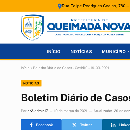
Rua Felipe Rodrigues Coelho, 780 –
INÍCIO
NOTÍCIAS
MUNICÍPIO
Início
»
Boletim Diário de Casos – Covid19 – 19-03-2021
NOTÍCIAS
Boletim Diário de Caso
Por
cr2-admin17
19 de março de 2021
Atualizado:
29 de de
Facebook
Twitter
Linke