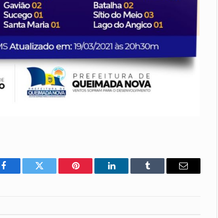
Facebook
Twitter
Pinterest
LinkedIn
Tumblr
E-
mail