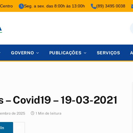
 Centro
Seg. a sex. das 8:00h às 13:00h
(89) 3495 0038
GOVERNO
PUBLICAÇÕES
SERVIÇOS
s – Covid19 – 19-03-2021
zembro de 2025
1 Min de leitura
dIn