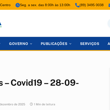
 Centro
Seg. a sex. das 8:00h às 13:00h
(89) 3495 0038
GOVERNO
PUBLICAÇÕES
SERVIÇOS
s – Covid19 – 28-09-
 dezembro de 2025
1 Min de leitura