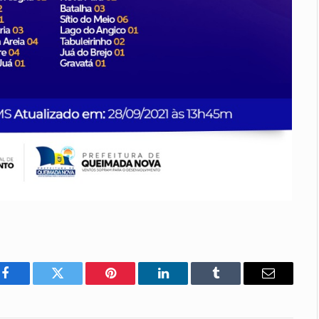
Facebook
Twitter
Pinterest
LinkedIn
Tumblr
E-
mail