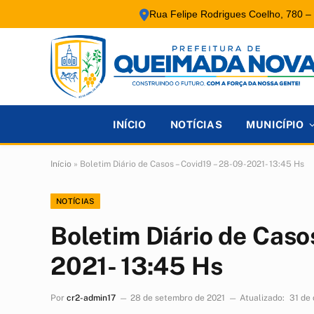
Rua Felipe Rodrigues Coelho, 780 –
INÍCIO
NOTÍCIAS
MUNICÍPIO
Início
»
Boletim Diário de Casos – Covid19 – 28-09-2021- 13:45 Hs
NOTÍCIAS
Boletim Diário de Caso
2021- 13:45 Hs
Por
cr2-admin17
28 de setembro de 2021
Atualizado:
31 de