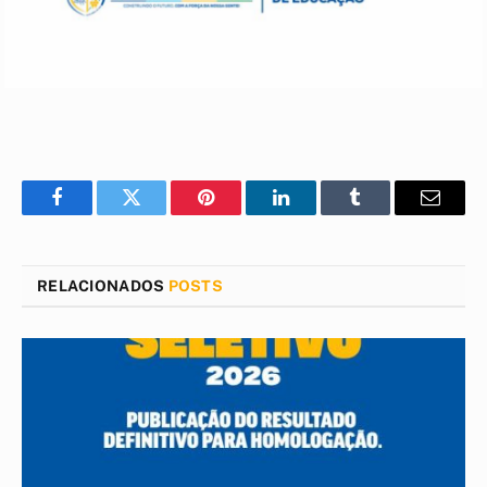
Facebook
Twitter
Pinterest
LinkedIn
Tumblr
E-
mail
RELACIONADOS
POSTS