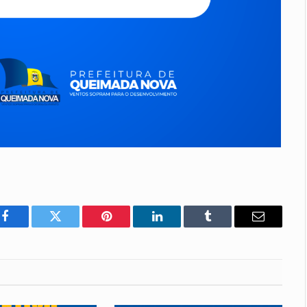
Facebook
Twitter
Pinterest
LinkedIn
Tumblr
E-
mail