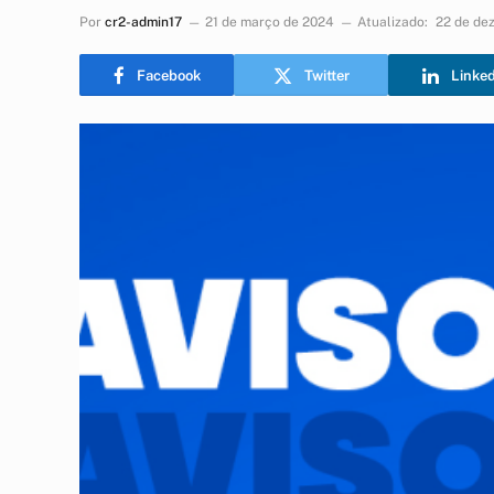
Por
cr2-admin17
21 de março de 2024
Atualizado:
22 de de
Facebook
Twitter
Linke