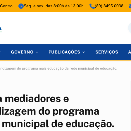
 Centro
Seg. a sex. das 8:00h às 13:00h
(89) 3495 0038
GOVERNO
PUBLICAÇÕES
SERVIÇOS
prendizagem do programa mais educação da rede municipal de educação.
a mediadores e
ndizagem do programa
 municipal de educação.