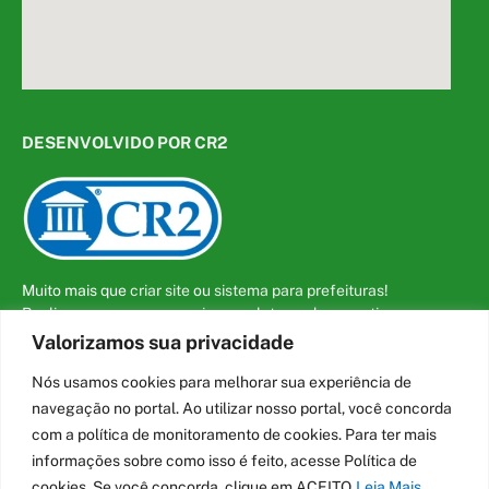
DESENVOLVIDO POR CR2
Muito mais que
criar site
ou
sistema para prefeituras
!
Realizamos uma
assessoria
completa, onde garantimos em
contrato que todas as exigências das
leis de transparência
Valorizamos sua privacidade
pública
serão atendidas.
Nós usamos cookies para melhorar sua experiência de
Conheça o
PNTP
e o
Radar da Transparência Pública
navegação no portal. Ao utilizar nosso portal, você concorda
com a política de monitoramento de cookies. Para ter mais
informações sobre como isso é feito, acesse Política de
cookies. Se você concorda, clique em ACEITO
Leia Mais