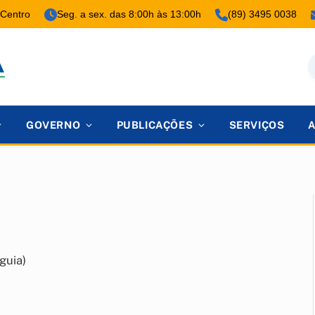
 Centro
Seg. a sex. das 8:00h às 13:00h
(89) 3495 0038
GOVERNO
PUBLICAÇÕES
SERVIÇOS
guia)