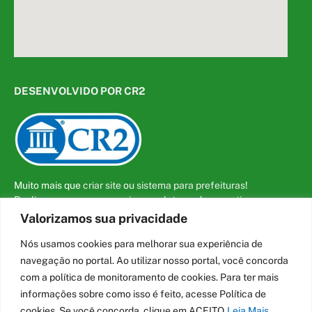
DESENVOLVIDO POR CR2
Muito mais que
criar site
ou
sistema para prefeituras
!
Realizamos uma
assessoria
completa, onde garantimos em
contrato que todas as exigências das
leis de transparência
Valorizamos sua privacidade
pública
serão atendidas.
Nós usamos cookies para melhorar sua experiência de
Conheça o
PNTP
e o
Radar da Transparência Pública
navegação no portal. Ao utilizar nosso portal, você concorda
com a política de monitoramento de cookies. Para ter mais
informações sobre como isso é feito, acesse Política de
cookies. Se você concorda, clique em ACEITO
Leia Mais