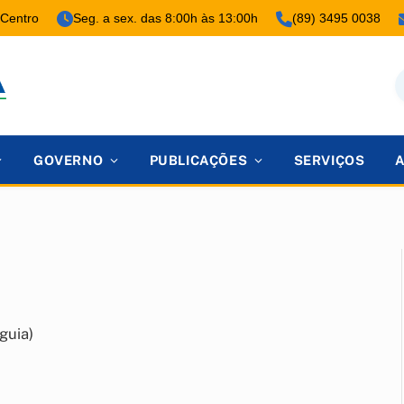
 Centro
Seg. a sex. das 8:00h às 13:00h
(89) 3495 0038
GOVERNO
PUBLICAÇÕES
SERVIÇOS
guia)