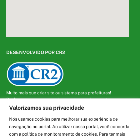
DESENVOLVIDO POR CR2
Muito mais que
criar site
ou
sistema para prefeituras
!
Realizamos uma
assessoria
completa, onde garantimos em
contrato que todas as exigências das
leis de transparência
Valorizamos sua privacidade
pública
serão atendidas.
Nós usamos cookies para melhorar sua experiência de
Conheça o
PNTP
e o
Radar da Transparência Pública
navegação no portal. Ao utilizar nosso portal, você concorda
com a política de monitoramento de cookies. Para ter mais