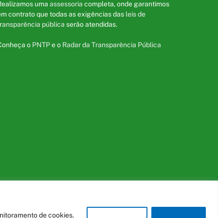
Realizamos uma
assessoria
completa, onde garantimos
em contrato que todas as exigências das
leis de
transparência pública
serão atendidas.
Conheça o
PNTP
e o
Radar da Transparência Pública
ite
Acessar Área Administrativa
Acessar o Webmail
onitoramento de cookies.