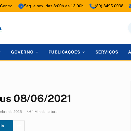
 Centro
Seg. a sex. das 8:00h às 13:00h
(89) 3495 0038
GOVERNO
PUBLICAÇÕES
SERVIÇOS
rus 08/06/2021
mbro de 2025
1 Min de leitura
dIn