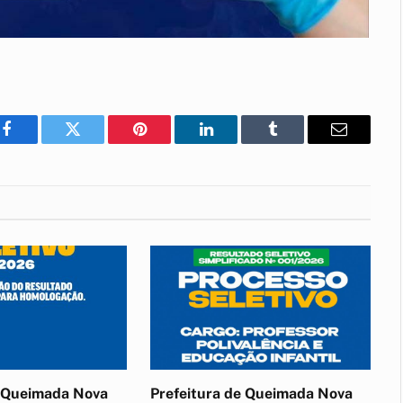
Facebook
Twitter
Pinterest
LinkedIn
Tumblr
E-
mail
e Queimada Nova
Prefeitura de Queimada Nova