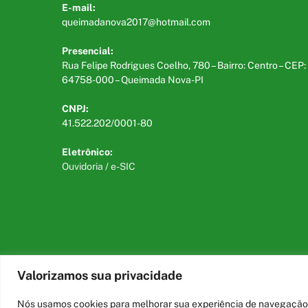
E-mail:
queimadanova2017@hotmail.com
Presencial:
Rua Felipe Rodrigues Coelho, 780 – Bairro: Centro – CEP:
64758-000 – Queimada Nova-PI
CNPJ:
41.522.202/0001-80
Eletrônico:
Ouvidoria
/
e-SIC
Valorizamos sua privacidade
Todos os direitos reservados a Prefeitura Municipal de Qu
Nós usamos cookies para melhorar sua experiência de navegação no