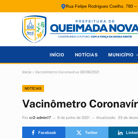
Rua Felipe Rodrigues Coelho, 780 –
INÍCIO
NOTÍCIAS
MUNICÍPIO
Início
»
Vacinômetro Coronavírus 08/06/2021
NOTÍCIAS
Vacinômetro Coronaví
Por
cr2-admin17
8 de junho de 2021
Atualizado:
23 de deze
Facebook
Twitter
Linke