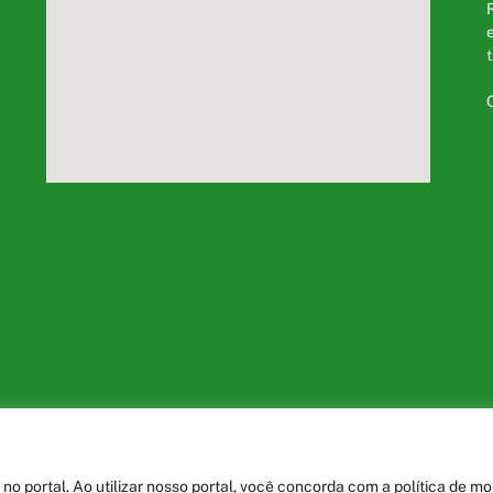
eimada Nova
Mapa do S
 portal. Ao utilizar nosso portal, você concorda com a política de m